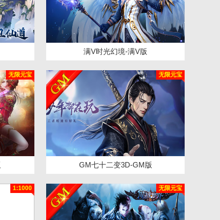
开始游戏
开始游戏
官网
礼包
.
上线就送100万代金券(等价100元充值)，26次
满V时光幻境-满V版
砸蛋次数，上线就送满级VIP10
无限元宝
无限元宝
开始游戏
开始游戏
官网
礼包
钻石
上线就送1W元宝，新手福利再领5万元宝，10
版
GM七十二变3D-GM版
万绑元，1000万铜钱，1000万绑钱，满背包
(打开背包
1:1000
无限元宝