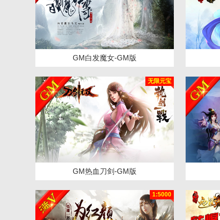
开始游戏
官网
礼包
官网
礼
左侧领取新手福利1W元宝
游戏页左
GM白发魔女-GM版
宝
无限元宝
开始游戏
官网
礼包
官网
礼
左侧领取新手福利200万元宝首充
左侧领取新
GM热血刀剑-GM版
1:5000