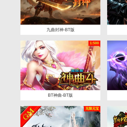
开始游戏
官网
礼包
官网
礼
暂时还没有介绍哦，以游戏为准了...
暂时还没有
九曲封神-BT版
1:500
开始游戏
官网
礼包
官网
礼
暂时还没有介绍哦，以游戏为准了...
洪荒修真 
BT神曲-BT版
无限元宝