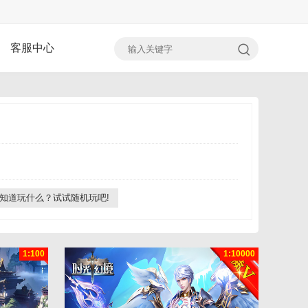
客服中心
知道玩什么？试试随机玩吧!
1:100
1:10000