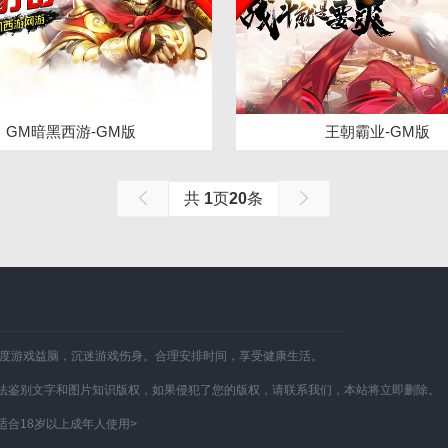
开始游戏
包
官网
礼包
手福利10W元宝
上线就送1W充值元宝，送首充，
GM暗黑西游-GM版
王朝霸业-GM版
共
1
页
20
条
适度游戏益脑，沉迷游戏伤身。合理安排时间，享受健康生活。
法鉴别文字和图片知识版权，如果侵犯了您的版权，请联系我们，本站将立即删除。
平台游戏产品适合18岁以上成年人使用>