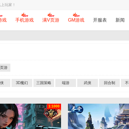
以上玩家！
游戏
手机游戏
满V页游
GM游戏
开服表
新闻
页游
侠
3D魔幻
三国策略
端游
武侠
回合制
不
1:1000