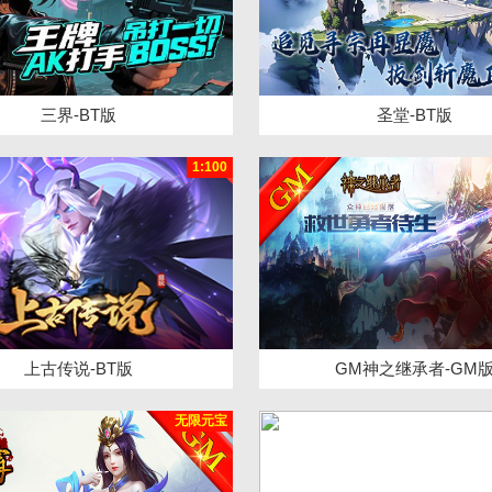
开始游戏
包
官网
礼包
介绍哦，以游戏为准了...
暂时还没有介绍哦，以游戏为准了..
三界-BT版
圣堂-BT版
1:100
开始游戏
包
官网
礼包
上古神话
新手福利：左侧新手福利领取1万
上古传说-BT版
GM神之继承者-GM
无限元宝