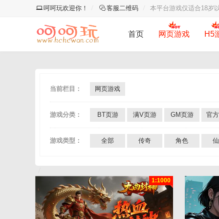
呵呵玩欢迎你！
客服二维码
本平台游戏仅适合18岁
首页
网页游戏
H5
当前栏目：
网页游戏
游戏分类：
BT页游
满V页游
GM页游
官方
游戏类型：
全部
传奇
角色
仙
1:1000