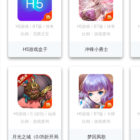
H5游戏
/
BT版
/
传奇
H5游戏
/
BT版
/
传奇
比例：无限元宝
比例：游戏查询
H5游戏盒子
冲锋小勇士
H5游戏
/
0.1折扣
/
仙侠
H5游戏
/
BT版
/
卡牌
比例：游戏查询
比例：游戏查询
月光之城（0.05折开局
梦回凤歌