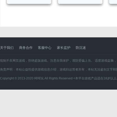
送6480）
关于我们
商务合作
客服中心
家长监护
防沉迷
抵制不良网页游戏，拒绝盗版游戏。注意自我保护，谨防受骗上当。 适度游戏益脑
免责声明：本站公益性提供游戏信息介绍，游戏归运营者所有，本站无法鉴别文字和
Copyright © 2013-2020 呵呵玩 All Rights Reserved <本平台游戏产品适合1